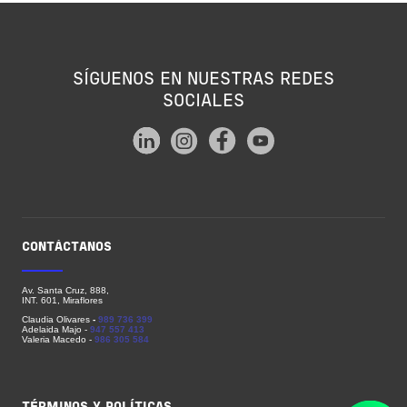
SÍGUENOS EN NUESTRAS REDES
SOCIALES
CONTÁCTANOS
Av. Santa Cruz, 888,
INT. 601, Miraflores
Claudia Olivares
-
989 736 399
Adelaida Majo
-
947 557 413
Valeria Macedo -
986 305 584
PIE DE PÁGINA