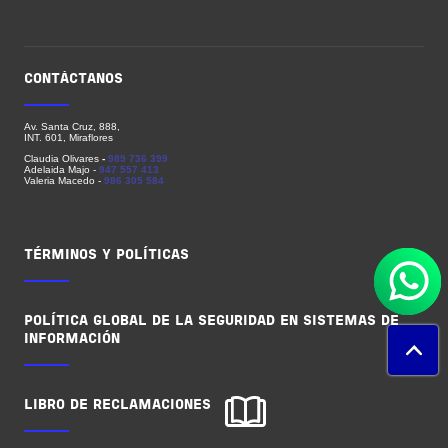
CONTÁCTANOS
Av. Santa Cruz, 888,
INT. 601, Miraflores
Claudia Olivares
-
989 736 399
Adelaida Majo
-
947 557 413
Valeria Macedo -
986 305 584
PIE DE PÁGINA
TÉRMINOS Y POLÍTICAS
POLÍTICA GLOBAL DE LA SEGURIDAD EN SISTEMAS DE
INFORMACIÓN
LIBRO DE RECLAMACIONES