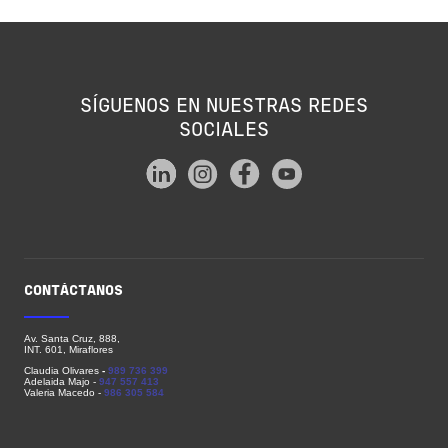
SÍGUENOS EN NUESTRAS REDES
SOCIALES
CONTÁCTANOS
Av. Santa Cruz, 888,
INT. 601, Miraflores
Claudia Olivares
-
989 736 399
Adelaida Majo
-
947 557 413
Valeria Macedo -
986 305 584